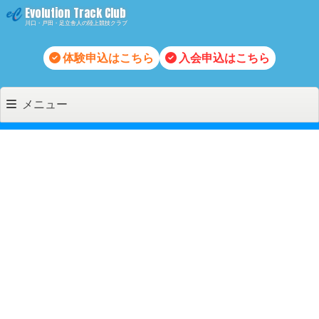
コ
Evolution Track Club
川口・戸田・足立舎人の陸上競技クラブ
ン
テ
体験申込はこちら
入会申込はこちら
ン
ツ
メニュー
へ
移
動