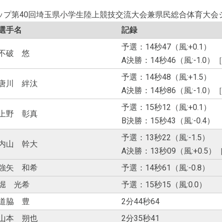
ップ第40回埼玉県小学生陸上競技交流大会兼県民総合体育大会
選手名
記録
予選：14秒47（風:+0.1）
不破 悠
A決勝：14秒46（風:-1.0
予選：14秒48（風:+1.5）
唐川 絆汰
A決勝：14秒86（風:-1.0
予選：15秒12（風:+0.1）
上野 彰真
B決勝：15秒43（風:-0.4）
予選：13秒22（風:-1.5）
内山 幹大
A決勝：13秒09（風:+0.5
強矢 和希
予選：14秒61（風:-0.8）
堀 光希
予選：15秒15（風:0.0）
道脇 豊
2分44秒64
山本 朔也
2分35秒41