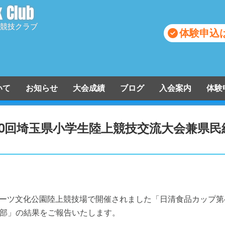
k Club
競技クラブ
体験申込
ついて
お知らせ
大会成績
ブログ
入会案内
体験
入会申込
40回埼玉県小学生陸上競技交流大会兼県
スポーツ文化公園陸上競技場で開催されました「日清食品カップ
部」の結果をご報告いたします。