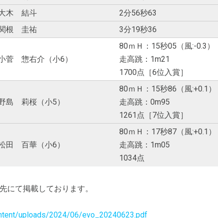
大木 結斗
2分56秒63
関根 圭祐
3分19秒36
80ｍＨ：15秒05（風:-0.3）
小菅 惣右介（小6）
走高跳：1m21
1700点［6位入賞］
80ｍＨ：15秒86（風:+0.1）
野島 莉桜（小5）
走高跳：0m95
1261点［7位入賞］
80ｍＨ：17秒87（風:+0.1）
松田 百華（小6）
走高跳：1m05
1034点
先にて掲載しております。
content/uploads/2024/06/evo_20240623.pdf