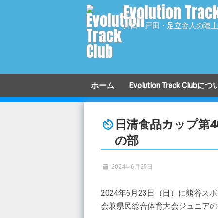
Evolution Trac
コ
ン
川口・戸田・足立舎人の陸上
テ
ン
ツ
へ
移
ホーム
Evolution Track Clubに
動
小学生クラス
日清食品カップ第
中学生クラス
の部
高校生クラス
2024年6月25日
アスリートクラス
2024年6月23日（日）に熊谷
マスターズクラス
会兼県民総合体育大会ジュニアの