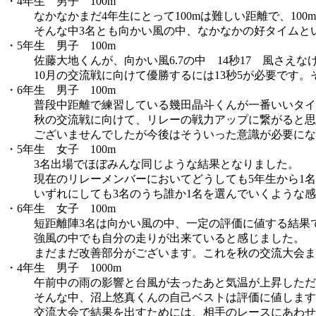
・4年生 男子 100m
なかなかまだ4年生にとって100mは難しい距離で、10
そんな中3名とも向かい風の中、なかなかの好タイムと
・5年生 男子 100m
佐藤大地くんが、向かい風6.7の中 14秒17 風さえな
10月の交流戦に向けて優勝するには13秒5が必要です
・6年生 男子 100m
普段中距離で練習している幾田晶斗くんが一番いいタイ
秋の交流戦に向けて、リレーの戦力アップに繋がると思
ございませんでしたが今後はそういった意識が必要にな
・5年生 女子 100m
3名出場でほぼみんな同じような結果となりました。
現在のリレーメンバーにおいてどうしても5年生から1
いずれにしても3名のうち誰か1名を選んでいくような
・6年生 女子 100m
短距離陣3名は向かい風の中、一定の評価に値する結果
強風の中でも自分の走りが出来ていると感じました。
まだまだ改善部分がございます。これを秋の交流大会ま
・4年生 男子 1000m
午前中の雨の影響と台風が去ったあと気温が上昇しただ
そんな中、沼上悠真くんの自己ベストは評価に値します
交流大会で結果を出すためには、相手のレースにあわせ