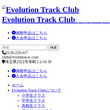
コ
ン
Evolution Track Club
川口・戸
テ
ン
ツ
体験申込はこちら
へ
入会申込はこちら
移
動
0120-229-617
club@evolution-tc.com
埼玉県川口市幸町2-2-16 3F
体験申込はこちら
入会申込はこちら
ホーム
Evolution Track Clubについて
小学生クラス
中学生クラス
高校生クラス