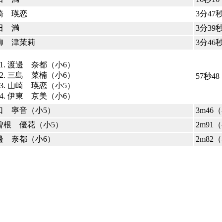
崎 瑛恋
3分47
田 満
3分39
柳 津茉莉
3分46
渡邊 奈都（小6）
三島 菜楠（小6）
57秒4
山崎 瑛恋（小5）
伊東 京美（小6）
口 寧音（小5）
3m46（
曽根 優花（小5）
2m91（
邊 奈都（小6）
2m82（