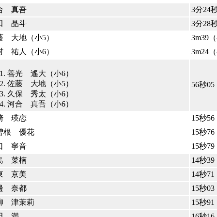
合 真吾
3分24
田 晶斗
3分28
藤 大地（小5）
3m39
村 祐人（小6）
3m24（
善光 遙大（小6）
佐藤 大地（小5）
56秒0
久保 秀太（小6）
河合 真吾（小6）
崎 瑛恋
15秒5
曽根 優花
15秒7
口 寧音
15秒7
島 菜楠
14秒3
東 京美
14秒7
邊 奈都
15秒03
柳 津茉莉
15秒91
田 満
16秒16