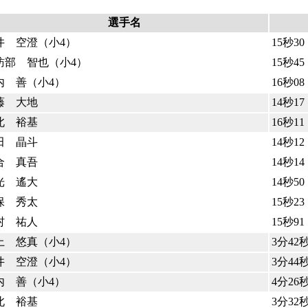
選手名
井 空澄（小4）
15秒3
訪部 智也（小4）
15秒4
内 善（小4）
16秒08
藤 大地
14秒1
北 裕基
16秒11
田 晶斗
14秒1
合 真吾
14秒1
光 遙大
14秒50
保 秀太
15秒23
村 祐人
15秒91
上 悠真（小4）
3分42
井 空澄（小4）
3分44
内 善（小4）
4分26秒
北 裕基
3分32