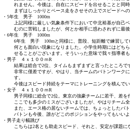
れません。今後は、自在にスピードを出せることと同時
まずはしっかりとペース走をさせその上でスピードへの
・5年生 男子 1000m
上記同様に厳しい気象条件下において中北裕基が自己ベ
むのに苦戦しましたが、何とか相手に惑わされずに最後
・6年生 男子 1000m
6年生 男子 100mと同様に、普段、短距離で練習し
何とも面白い現象になりました。小学生時期にはどちら
せることがございます。そういった意味で我々指導者も
・男子 ４ｘ１００ｍR
結果は総合で2位、タイムもまずまずと言ったところで
非常に僅差ですが、やはり、当チームのバトンワークに
す。
今後はスピード持続をテーマにトレーニングを積んでい
・女子 ４ｘ１００ｍR
男子同様に総合で2位。東京の強豪チームに若干、差を
ここでも多少のミスがございましたが、やはりチーム全
また、エース格の居ないチームでは、ちょっとしたバト
バトンも今後、誰がどこのポジションをやってもいいよ
・男子走り幅跳び
こちらは2名とも助走スピード、それと、安定が課題に