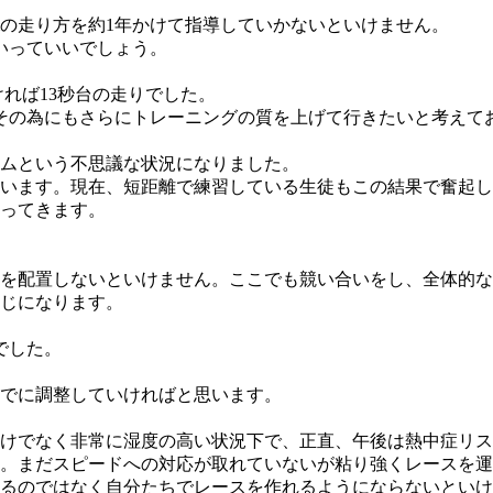
0mの走り方を約1年かけて指導していかないといけません。
いっていいでしょう。
ければ13秒台の走りでした。
。その為にもさらにトレーニングの質を上げて行きたいと考えて
ムという不思議な状況になりました。
います。現在、短距離で練習している生徒もこの結果で奮起し
ってきます。
名を配置しないといけません。ここでも競い合いをし、全体的
感じになります。
でした。
でに調整していければと思います。
けでなく非常に湿度の高い状況下で、正直、午後は熱中症リス
。まだスピードへの対応が取れていないが粘り強くレースを運
るのではなく自分たちでレースを作れるようにならないといけ