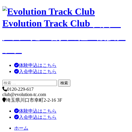
コ
ン
Evolution Track Club
川口・
テ
ン
ツ
戸田・足立舎人の陸上競技ク
へ
移
ラブ
動
体験申込はこちら
入会申込はこちら
0120-229-617
club@evolution-tc.com
埼玉県川口市幸町2-2-16 3F
体験申込はこちら
入会申込はこちら
ホーム