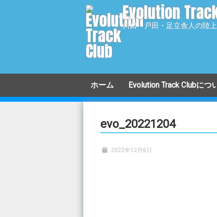
Evolution Trac
コ
ン
川口・戸田・足立舎人の陸上
テ
ン
ツ
へ
移
ホーム
Evolution Track Clubに
動
小学生クラス
evo_20221204
中学生クラス
2022年12月6日
高校生クラス
アスリートクラス
マスターズクラス