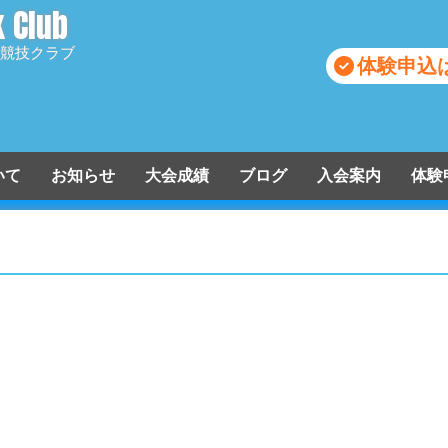
k Club
競技クラブ
体験申込
ついて
お知らせ
大会成績
ブログ
入会案内
体験
入会申込