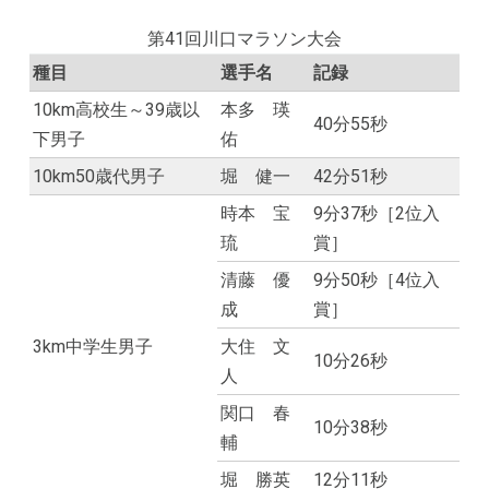
第41回川口マラソン大会
種目
選手名
記録
10km高校生～39歳以
本多 瑛
40分55秒
下男子
佑
10km50歳代男子
堀 健一
42分51秒
時本 宝
9分37秒［2位入
琉
賞］
清藤 優
9分50秒［4位入
成
賞］
3km中学生男子
大住 文
10分26秒
人
関口 春
10分38秒
輔
堀 勝英
12分11秒