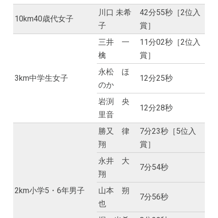
川口 未希
42分55秒［2位入
10km40歳代女子
子
賞］
三井 一
11分02秒［2位入
檎
賞］
永松 ほ
3km中学生女子
12分25秒
のか
岩渕 央
12分28秒
里音
勝又 律
7分23秒［5位入
翔
賞］
永井 大
7分54秒
翔
2km小学5・6年男子
山本 朔
7分56秒
也