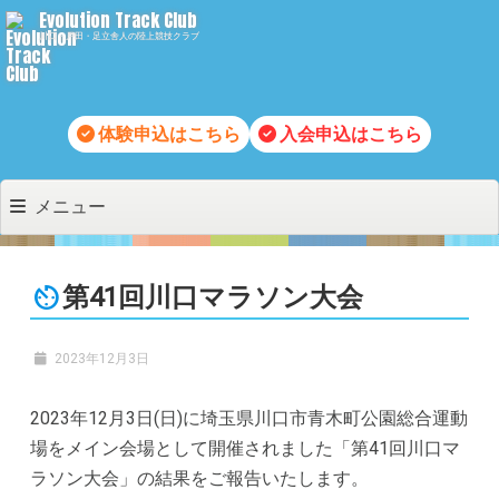
コ
Evolution Track Club
川口・戸田・足立舎人の陸上競技クラブ
ン
テ
ン
ツ
体験申込はこちら
入会申込はこちら
へ
移
メニュー
動
第41回川口マラソン大会
2023年12月3日
2023年12月3日(日)に埼玉県川口市青木町公園総合運動
場をメイン会場として開催されました「第41回川口マ
ラソン大会」の結果をご報告いたします。