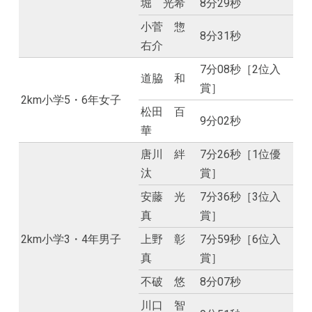
堀 光希
8分29秒
小菅 惣
8分31秒
右介
7分08秒［2位入
道脇 和
賞］
2km小学5・6年女子
松田 百
9分02秒
華
唐川 絆
7分26秒［1位優
汰
賞］
安藤 光
7分36秒［3位入
真
賞］
2km小学3・4年男子
上野 彰
7分59秒［6位入
真
賞］
不破 悠
8分07秒
川口 智