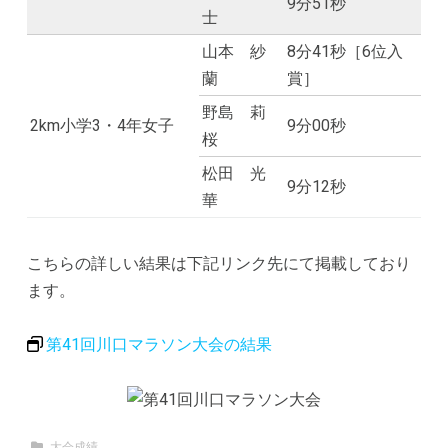
9分51秒
士
山本 紗
8分41秒［6位入
蘭
賞］
野島 莉
2km小学3・4年女子
9分00秒
桜
松田 光
9分12秒
華
こちらの詳しい結果は下記リンク先にて掲載しており
ます。
第41回川口マラソン大会の結果
大会成績