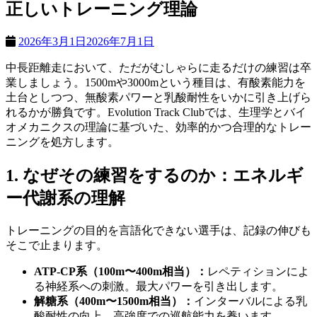
正しいトレーニング理論
2026年3月1日
2026年7月1日
中長距離走において、ただがむしゃらに走るだけの練習は卒
業しましょう。1500mや3000mという種目は、有酸素能力を
土台としつつ、無酸素パワーと乳酸耐性をいかに引き上げら
れるかが勝負です。Evolution Track Clubでは、生理学とバイ
オメカニクスの理論に基づいた、効率的かつ合理的なトレー
ニングを処方します。
1. なぜその練習をするのか：エネルギ
ー代謝系の理解
トレーニングの目的を言語化できない選手は、記録の伸びも
そこで止まります。
ATP-CP系（100m〜400m相当）：
レペティションによ
る神経系への刺激。最大パワーを引き出します。
解糖系（400m〜1500m相当）：
インターバルによる乳
酸耐性の向上。高強度での巡航能力を養います。