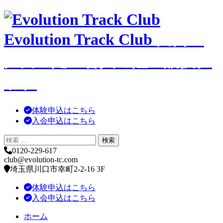
コ
ン
Evolution Track Club
川口・
テ
ン
ツ
戸田・足立舎人の陸上競技ク
へ
移
ラブ
動
体験申込はこちら
入会申込はこちら
0120-229-617
club@evolution-tc.com
埼玉県川口市幸町2-2-16 3F
体験申込はこちら
入会申込はこちら
ホーム