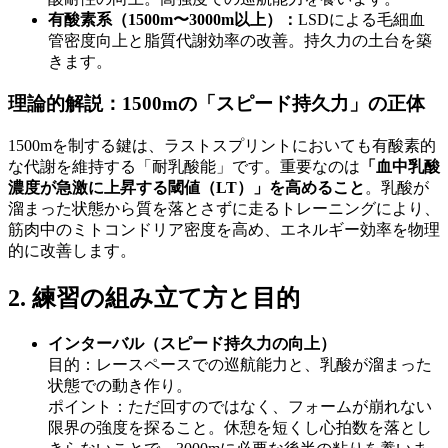
有酸素系（1500m〜3000m以上）：
LSDによる毛細血
管密度向上と脂質代謝効率の改善。持久力の土台を築
きます。
理論的解説：1500mの「スピード持久力」の正体
1500mを制する鍵は、ラストスプリントにおいても有酸素的
な代謝を維持する「耐乳酸能」です。重要なのは
「血中乳酸
濃度が急激に上昇する閾値（LT）」を高めること
。乳酸が
溜まった状態から質を落とさずに走るトレーニングにより、
筋肉中のミトコンドリア密度を高め、エネルギー効率を物理
的に改善します。
2. 練習の組み立て方と目的
インターバル（スピード持久力の向上）
目的：レースペースでの巡航能力と、乳酸が溜まった
状態での動き作り。
ポイント：ただ回すのではなく、フォームが崩れない
限界の強度を探ること。休憩を短くし心拍数を落とし