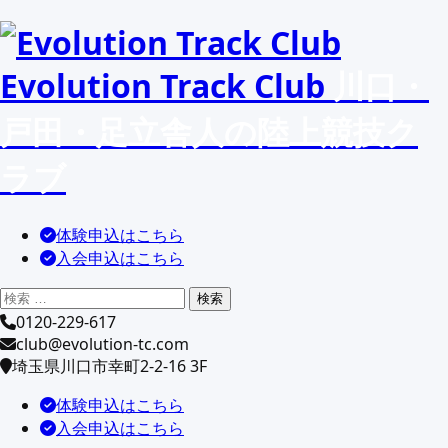
コ
ン
Evolution Track Club
川口・
テ
ン
戸田・足立舎人の陸上競技ク
ツ
へ
ラブ
移
動
体験申込はこちら
入会申込はこちら
0120-229-617
club@evolution-tc.com
埼玉県川口市幸町2-2-16 3F
体験申込はこちら
入会申込はこちら