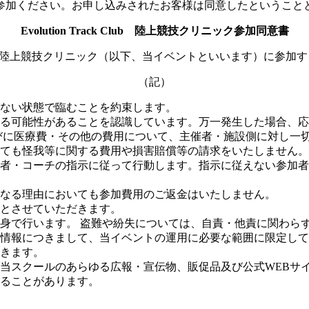
参加ください。お申し込みされたお客様は同意したということ
Evolution Track Club 陸上競技クリニック参加同意書
Track Clubの主催する 陸上競技クリニック（以下、当イベントといい
（記）
ない状態で臨むことを約束します。
る可能性があることを認識しています。万一発生した場合、応
びに医療費・その他の費用について、主催者・施設側に対し一
ても怪我等に関する費用や損害賠償等の請求をいたしません。
者・コーチの指示に従って行動します。指示に従えない参加者
なる理由においても参加費用のご返金はいたしません。
とさせていただきます。
身で行います。 盗難や紛失については、自責・他責に関わら
情報につきまして、当イベントの運用に必要な範囲に限定して
きます。
のあらゆる広報・宣伝物、販促品及び公式WEBサイト、ソーシャルメディ
ることがあります。