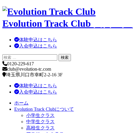
コ
ン
Evolution Track Club
川口・戸
テ
ン
ツ
体験申込はこちら
へ
入会申込はこちら
移
動
0120-229-617
club@evolution-tc.com
埼玉県川口市幸町2-2-16 3F
体験申込はこちら
入会申込はこちら
ホーム
Evolution Track Clubについて
小学生クラス
中学生クラス
高校生クラス