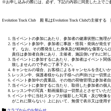
※お申し込みの際には、必ず、下記の内容に同意した上でご
Evolution Track Club 殿 私はEvolution 
当イベントの参加にあたり、参加者の健康状態に無理が
当イベント参加中、参加者に事故・怪我・発病が発生す
す。 なお、その際発生した身体及び精神的な傷害なら
責任は参加者自身にあり、主催者、施設側いずれに対し
当イベントに参加するにあたり、参加者はイベント関係
致しませんので予めご了承下さい。
キャンセルの場合、お客様によるキャンセルを含むいか
レッスン中、保護者様からお子様への声掛けは一切禁止
イベント参加中の貴重品、その他の荷物管理は参加者自
当イベントに参加するに当たり、取得した参加者の個人
レッスン中の写真・動画撮影は一切禁止とさせていただ
イベント中に当社スタッフが撮影した写真・及び映像を当スクール
がこれに限らない）上において、無償で表示又は使用す
クラブからのお知らせ