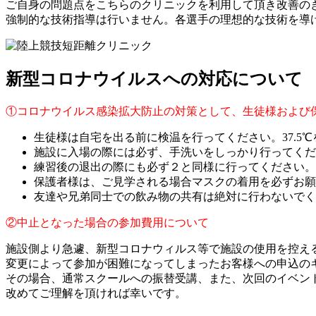
ご自身の問題点をこちらのクリニックを利用して頂き改善の
強制的な技術指導は行いません。各選手の理想的な技術を導
新型コロナウイルスへの対応について
①コロナウイルス感染拡大防止の対策として、生徒様および
生徒様は自宅を出る前に検温を行ってください。37.5
施設に入場の際には必ず、手洗いをしっかり行ってくだ
練習後の退出の際にも必ず２と同様に行ってください。
保護者様は、ご見学される場合マスクの着用を必ずお願
友達や兄弟同士での飲み物の共有は絶対に行わないでく
②中止となった場合の参加費用について
施設側より急遽、新型コロナウィルス等で施設の使用を控え
変更によって参加が困難になってしまったお客様への申込の
その場合、通常スクールへの振替受講、また、次回のイベン
改めてご理解を頂ければ幸いです。