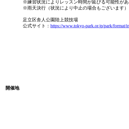
※練習状況によりレッスン時間が延びる可能性があ
※雨天決行（状況により中止の場合もございます）
足立区舎人公園陸上競技場
公式サイト：
https://www.tokyo-park.or.jp/park/format/
開催地