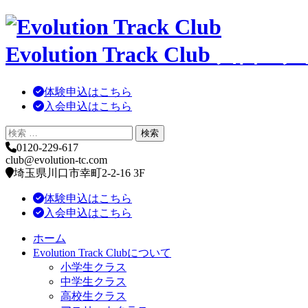
コ
ン
Evolution Track Club
川口・戸
テ
ン
ツ
体験申込はこちら
へ
入会申込はこちら
移
動
0120-229-617
club@evolution-tc.com
埼玉県川口市幸町2-2-16 3F
体験申込はこちら
入会申込はこちら
ホーム
Evolution Track Clubについて
小学生クラス
中学生クラス
高校生クラス