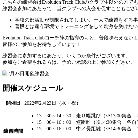
こちらの練習会はEvolution Track Clubのクラブ生以外の
練習会参加にあたって、当クラブへの入会を促すこともござ
学校の部活動が制限されてしまい、一人で練習をする事
普段とは違う環境でトレーニングをして刺激を受けたい
Evolution Track Clubコーチ陣の指導のもと、普段
皆様のご参加をお待ちしています！
練習会に参加するにあたり、いくつか条件がございます。
参加をご希望される方は、予めご承認の上ご参加ください。
開催スケジュール
開催日
2022年2月23日（水・祝）
13：30～14：30 走り幅跳び（※13:00集
15：00～16：00 短距離（※14:30集合 各
15：00～16：00 中／長距離（※14:30集
練習時間