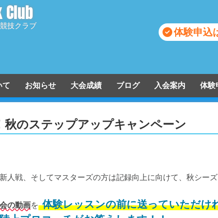
k Club
競技クラブ
体験申込
ついて
お知らせ
大会成績
ブログ
入会案内
体験
入会申込
！秋のステップアップキャンペーン
新人戦、そしてマスターズの方は記録向上に向けて、秋シーズ
体験レッスンの前に送っていただけ
会の動画
を