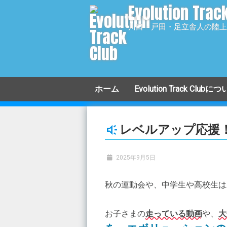
Evolution Trac
コ
ン
川口・戸田・足立舎人の陸上
テ
ン
ツ
へ
移
ホーム
Evolution Track Clubに
動
小学生クラス
レベルアップ応援
中学生クラス
高校生クラス
2025年9月5日
アスリートクラス
秋の運動会や、中学生や高校生は
マスターズクラス
お子さまの
走っている動画
や、
大