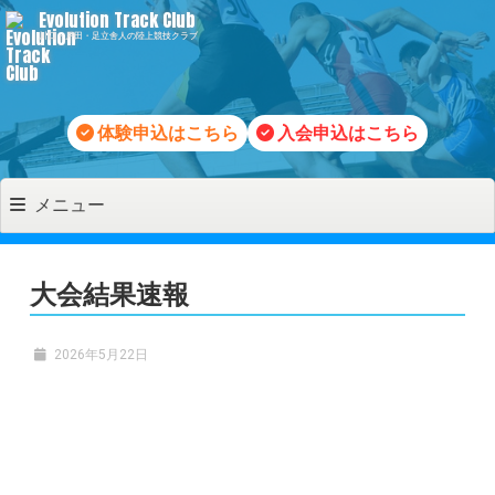
コ
Evolution Track Club
川口・戸田・足立舎人の陸上競技クラブ
ン
テ
ン
ツ
体験申込はこちら
入会申込はこちら
へ
移
メニュー
動
大会結果速報
2026年5月22日