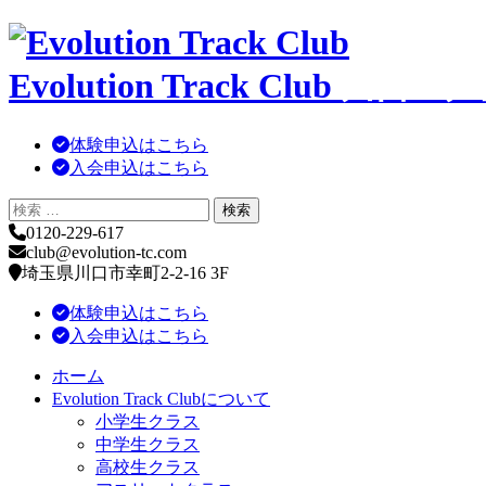
コ
ン
Evolution Track Club
川口・戸
テ
ン
ツ
体験申込はこちら
へ
入会申込はこちら
移
動
0120-229-617
club@evolution-tc.com
埼玉県川口市幸町2-2-16 3F
体験申込はこちら
入会申込はこちら
ホーム
Evolution Track Clubについて
小学生クラス
中学生クラス
高校生クラス