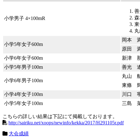
善
森
小学男子 4×100mR
東
丸
岡本 
小学5年女子600m
原田 
小学6年女子600m
新津 
小学5年男子100m
善光 
丸山 
小学6年男子100m
東條 
小学4年女子100m
川口 
小学5年女子100m
三島 
こちらの詳しい結果は下記にて掲載しております。
http://sairiku.net/xoops/newinfo/kekka/2017/H291105r.pdf
大会成績