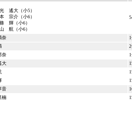
光 遙大（小5）
本 宗介（小6）
條 輝（小6）
山 航（小6）
満奈
満
那奈
遙大
1
航
1
輝
1
寧音
1
菜楠
1