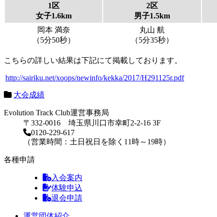
1区
2区
女子1.6km
男子1.5km
岡本 満奈
丸山 航
（5分50秒）
（5分35秒）
こちらの詳しい結果は下記にて掲載しております。
http://sairiku.net/xoops/newinfo/kekka/2017/H291125r.pdf
大会成績
Evolution Track Club運営事務局
〒332-0016 埼玉県川口市幸町2-2-16 3F
0120-229-617
（営業時間：土日祝日を除く11時～19時）
各種申請
入会案内
体験申込
退会申請
運営団体紹介