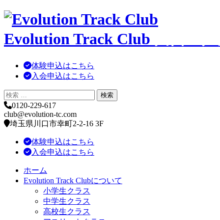
コ
ン
Evolution Track Club
川口・戸
テ
ン
ツ
体験申込はこちら
へ
入会申込はこちら
移
動
0120-229-617
club@evolution-tc.com
埼玉県川口市幸町2-2-16 3F
体験申込はこちら
入会申込はこちら
ホーム
Evolution Track Clubについて
小学生クラス
中学生クラス
高校生クラス