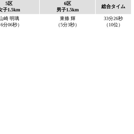
5区
6区
総合タイム
女子1.5km
男子1.5km
山崎 明璃
東條 輝
33分26秒
6分06秒）
（5分3秒）
（10位）