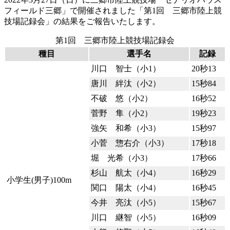
フィールド三郷」で開催されました「第1回 三郷市陸上競
技場記録会」の結果をご報告いたします。
第1回 三郷市陸上競技場記録会
種目
選手名
記録
川口 智士（小1）
20秒13
唐川 絆汰（小2）
15秒84
不破 悠（小2）
16秒52
菅野 隼（小2）
19秒23
強矢 和希（小3）
15秒97
小菅 惣右介（小3）
17秒18
堀 光希（小3）
17秒66
杉山 航太（小4）
16秒29
小学生(男子)100m
関口 陽太（小4）
16秒45
今井 亮汰（小5）
15秒67
川口 継智（小5）
16秒09