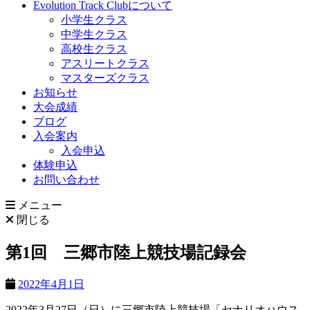
Evolution Track Clubについて
小学生クラス
中学生クラス
高校生クラス
アスリートクラス
マスターズクラス
お知らせ
大会成績
ブログ
入会案内
入会申込
体験申込
お問い合わせ
メニュー
閉じる
第1回 三郷市陸上競技場記録会
2022年4月1日
2022年3月27日（日）に三郷市陸上競技場「セナリオハウス