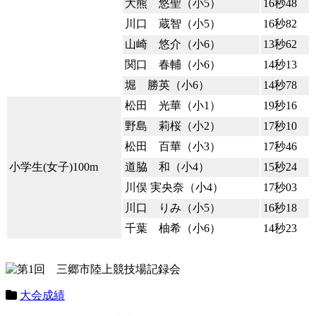
大熊 悠聖（小5）
16秒48
川口 蔵智（小5）
16秒82
山崎 悠介（小6）
13秒62
関口 春輔（小6）
14秒13
堀 勝英（小6）
14秒78
松田 光華（小1）
19秒16
野島 莉桜（小2）
17秒10
松田 百華（小3）
17秒46
小学生(女子)100m
道脇 和（小4）
15秒24
川俣 実央奈（小4）
17秒03
川口 りみ（小5）
16秒18
千葉 柚希（小6）
14秒23
大会成績