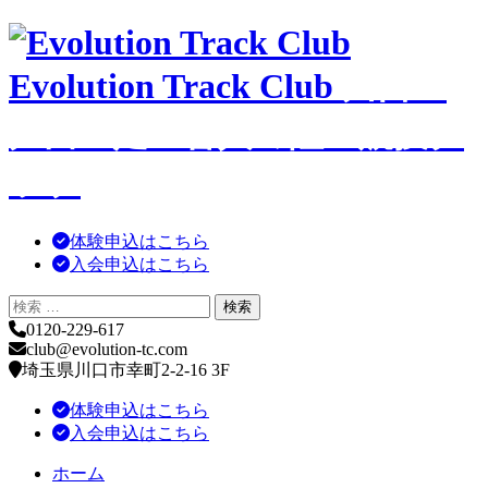
コ
ン
Evolution Track Club
川口・
テ
ン
ツ
戸田・足立舎人の陸上競技ク
へ
移
ラブ
動
体験申込はこちら
入会申込はこちら
0120-229-617
club@evolution-tc.com
埼玉県川口市幸町2-2-16 3F
体験申込はこちら
入会申込はこちら
ホーム