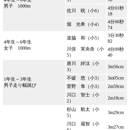
男子 1000m
4分01秒
佐川 晄（小6）
18
4分06秒
堀 光希（小4）
74
3分30秒
道脇 和（小5）
82
4年生～6年生
女子 1000m
川俣 実央奈（小
4分09秒
5）
40
唐川 絆汰（小
3m56cm
3）
不破 悠（小3）
3m05cm
1年生～3年生
男子走り幅跳び
菅野 隼（小3）
2m59cm
川口 智士（小
2m18cm
2）
杉山 航太（小
3m29cm
5）
川口 蔵智（小
3m27cm
6）