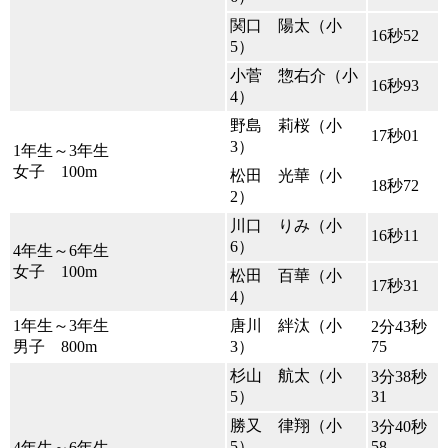
関口 陽太（小
16秒52
5）
小菅 惣右介（小
16秒93
4）
野島 莉桜（小
17秒01
3）
1年生～3年生
女子 100m
松田 光華（小
18秒72
2）
川口 りみ（小
16秒11
6）
4年生～6年生
女子 100m
松田 百華（小
17秒31
4）
1年生～3年生
唐川 絆汰（小
2分43秒
男子 800m
3）
75
杉山 航太（小
3分38秒
5）
31
勝又 律翔（小
3分40秒
5）
58
4年生～6年生