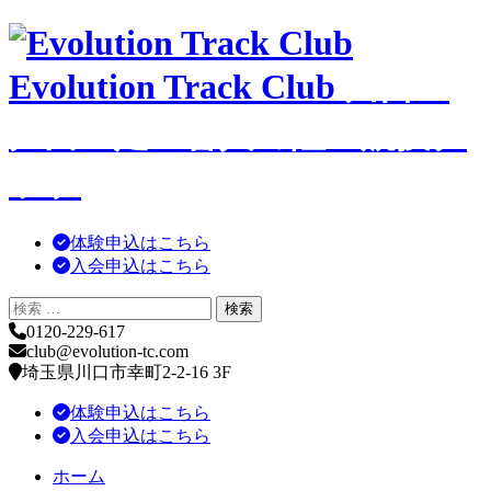
コ
ン
Evolution Track Club
川口・
テ
ン
ツ
戸田・足立舎人の陸上競技ク
へ
移
ラブ
動
体験申込はこちら
入会申込はこちら
0120-229-617
club@evolution-tc.com
埼玉県川口市幸町2-2-16 3F
体験申込はこちら
入会申込はこちら
ホーム