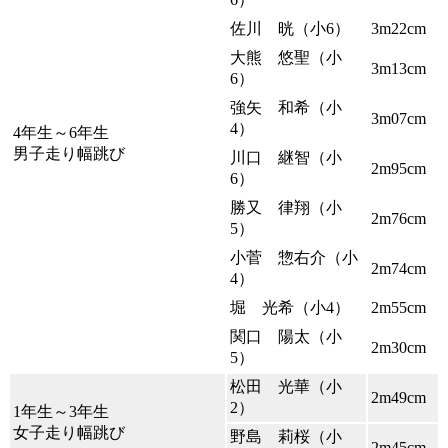
佐川 晄（小6）
3m22cm
大熊 悠聖（小
3m13cm
6）
強矢 和希（小
3m07cm
4）
4年生～6年生
男子走り幅跳び
川口 継智（小
2m95cm
6）
勝又 律翔（小
2m76cm
5）
小菅 惣右介（小
2m74cm
4）
堀 光希（小4）
2m55cm
関口 陽太（小
2m30cm
5）
松田 光華（小
2m49cm
2）
1年生～3年生
女子走り幅跳び
野島 莉桜（小
2m45cm