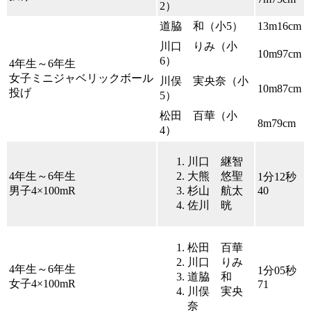
2）
道脇 和（小5）
13m16cm
川口 りみ（小
10m97cm
6）
4年生～6年生
女子ミニジャベリックボール
川俣 実央奈（小
10m87cm
投げ
5）
松田 百華（小
8m79cm
4）
川口 継智
4年生～6年生
大熊 悠聖
1分12秒
男子4×100mR
杉山 航太
40
佐川 晄
松田 百華
川口 りみ
4年生～6年生
1分05秒
道脇 和
女子4×100mR
71
川俣 実央
奈