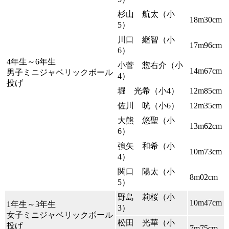
杉山 航太（小
18m30cm
5）
川口 継智（小
17m96cm
6）
4年生～6年生
小菅 惣右介（小
14m67cm
男子ミニジャベリックボール
4）
投げ
堀 光希（小4）
12m85cm
佐川 晄（小6）
12m35cm
大熊 悠聖（小
13m62cm
6）
強矢 和希（小
10m73cm
4）
関口 陽太（小
8m02cm
5）
野島 莉桜（小
10m47cm
1年生～3年生
3）
女子ミニジャベリックボール
松田 光華（小
投げ
7m75cm