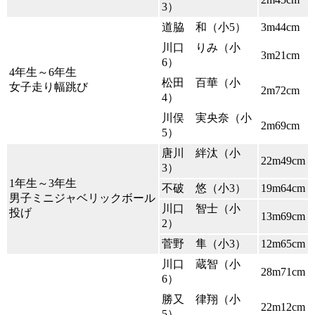
3）
道脇 和（小5）
3m44cm
川口 りみ（小
3m21cm
6）
4年生～6年生
松田 百華（小
女子走り幅跳び
2m72cm
4）
川俣 実央奈（小
2m69cm
5）
唐川 絆汰（小
22m49cm
3）
1年生～3年生
不破 悠（小3）
19m64cm
男子ミニジャベリックボール
川口 智士（小
投げ
13m69cm
2）
菅野 隼（小3）
12m65cm
川口 蔵智（小
28m71cm
6）
勝又 律翔（小
22m12cm
5）