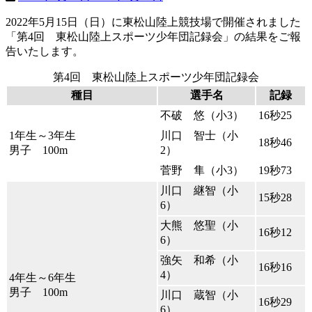
2022年5月15日（日）に東松山陸上競技場で開催されました
「第4回 東松山陸上スポーツ少年団記録会」の結果をご報
告いたします。
第4回 東松山陸上スポーツ少年団記録会
種目
選手名
記録
不破 悠（小3）
16秒25
1年生～3年生
川口 智士（小
18秒46
男子 100m
2）
菅野 隼（小3）
19秒73
川口 継智（小
15秒28
6）
大熊 悠聖（小
16秒12
6）
強矢 和希（小
16秒16
4）
4年生～6年生
男子 100m
川口 蔵智（小
16秒29
6）