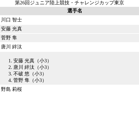
第26回ジュニア陸上競技・チャレンジカップ東京
選手名
川口 智士
安藤 光真
菅野 隼
唐川 絆汰
安藤 光真（小3）
唐川 絆汰（小3）
不破 悠（小3）
菅野 隼（小3）
野島 莉桜