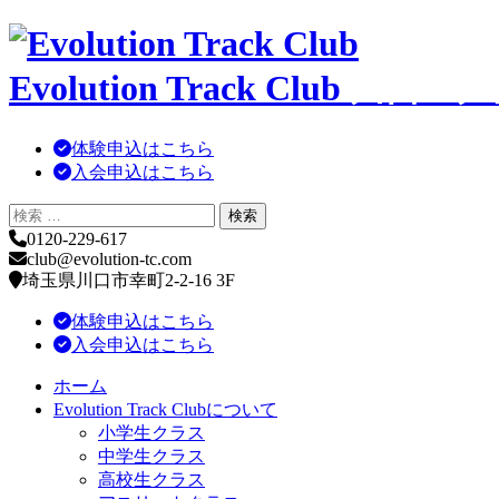
コ
ン
Evolution Track Club
川口・戸
テ
ン
ツ
体験申込はこちら
へ
入会申込はこちら
移
動
0120-229-617
club@evolution-tc.com
埼玉県川口市幸町2-2-16 3F
体験申込はこちら
入会申込はこちら
ホーム
Evolution Track Clubについて
小学生クラス
中学生クラス
高校生クラス