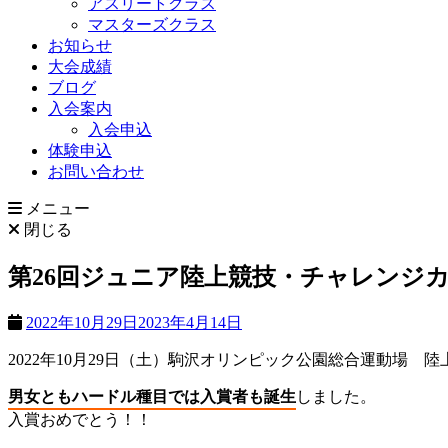
アスリートクラス
マスターズクラス
お知らせ
大会成績
ブログ
入会案内
入会申込
体験申込
お問い合わせ
メニュー
閉じる
第26回ジュニア陸上競技・チャレンジ
2022年10月29日
2023年4月14日
2022年10月29日（土）駒沢オリンピック公園総合運動場
男女ともハードル種目では入賞者も誕生
しました。
入賞おめでとう！！