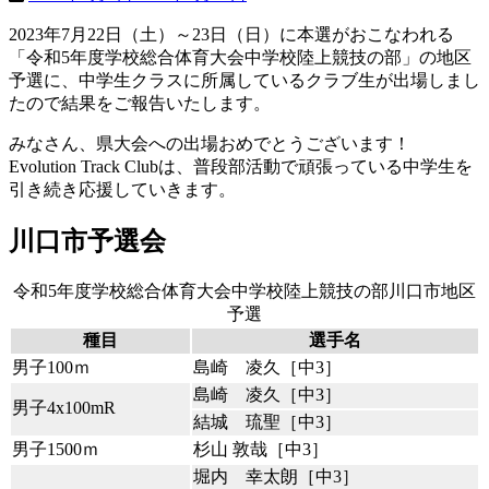
2023年7月22日（土）～23日（日）に本選がおこなわれる
「令和5年度学校総合体育大会中学校陸上競技の部」の地区
予選に、中学生クラスに所属しているクラブ生が出場しまし
たので結果をご報告いたします。
みなさん、県大会への出場おめでとうございます！
Evolution Track Clubは、普段部活動で頑張っている中学生を
引き続き応援していきます。
川口市予選会
令和5年度学校総合体育大会中学校陸上競技の部川口市地区
予選
種目
選手名
男子100ｍ
島崎 凌久［中3］
島崎 凌久［中3］
男子4x100mR
結城 琉聖［中3］
男子1500ｍ
杉山 敦哉［中3］
堀内 幸太朗［中3］