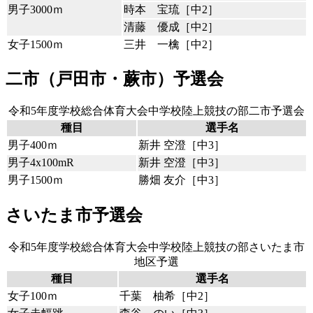
男子3000ｍ
時本 宝琉［中2］
清藤 優成［中2］
女子1500ｍ
三井 一檎［中2］
二市（戸田市・蕨市）予選会
令和5年度学校総合体育大会中学校陸上競技の部二市予選会
種目
選手名
男子400ｍ
新井 空澄［中3］
男子4x100mR
新井 空澄［中3］
男子1500ｍ
勝畑 友介［中3］
さいたま市予選会
令和5年度学校総合体育大会中学校陸上競技の部さいたま市
地区予選
種目
選手名
女子100ｍ
千葉 柚希［中2］