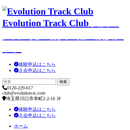
コ
ン
Evolution Track Club
川口・
テ
ン
ツ
戸田・足立舎人の陸上競技ク
へ
移
ラブ
動
体験申込はこちら
入会申込はこちら
0120-229-617
club@evolution-tc.com
埼玉県川口市幸町2-2-16 3F
体験申込はこちら
入会申込はこちら
ホーム