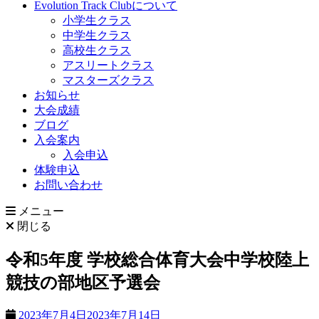
Evolution Track Clubについて
小学生クラス
中学生クラス
高校生クラス
アスリートクラス
マスターズクラス
お知らせ
大会成績
ブログ
入会案内
入会申込
体験申込
お問い合わせ
メニュー
閉じる
令和5年度 学校総合体育大会中学校陸上
競技の部地区予選会
2023年7月4日
2023年7月14日