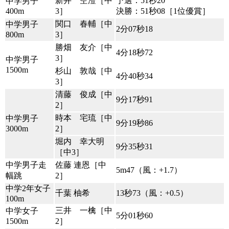
新井 空澄［中
予選：51秒20
中学男子
400m
3］
決勝：51秒08［1位優賞］
関口 春輔［中
中学男子
2分07秒18
800m
3］
勝畑 友介［中
4分18秒72
3］
中学男子
1500m
杉山 敦哉［中
4分40秒34
3］
清藤 俊成［中
9分17秒91
2］
時本 宅琉［中
中学男子
9分19秒86
3000m
2］
堀内 幸大明
9分35秒31
［中3］
中学男子走
佐藤 連恩［中
5m47（風：+1.7）
幅跳
2］
中学2年女子
千葉 柚希
13秒73（風：+0.5）
100m
三井 一檎［中
中学女子
5分01秒60
1500m
2］