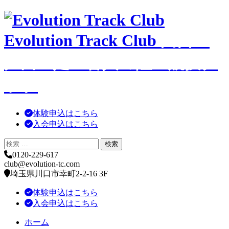
コ
ン
Evolution Track Club
川口・
テ
ン
ツ
戸田・足立舎人の陸上競技ク
へ
移
ラブ
動
体験申込はこちら
入会申込はこちら
0120-229-617
club@evolution-tc.com
埼玉県川口市幸町2-2-16 3F
体験申込はこちら
入会申込はこちら
ホーム