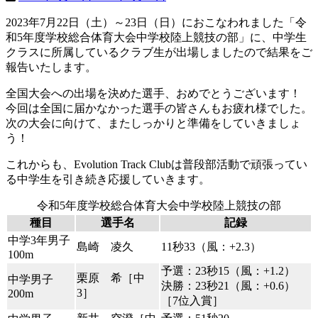
2023年7月22日（土）～23日（日）におこなわれました「令
和5年度学校総合体育大会中学校陸上競技の部」に、中学生
クラスに所属しているクラブ生が出場しましたので結果をご
報告いたします。
全国大会への出場を決めた選手、おめでとうございます！
今回は全国に届かなかった選手の皆さんもお疲れ様でした。
次の大会に向けて、またしっかりと準備をしていきましょ
う！
これからも、Evolution Track Clubは普段部活動で頑張ってい
る中学生を引き続き応援していきます。
令和5年度学校総合体育大会中学校陸上競技の部
種目
選手名
記録
中学3年男子
島崎 凌久
11秒33（風：+2.3）
100m
予選：23秒15（風：+1.2）
栗原 希［中
中学男子
決勝：23秒21（風：+0.6）
3］
200m
［7位入賞］