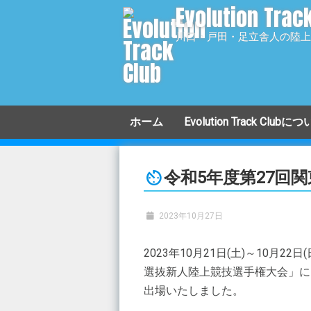
Evolution Trac
コ
ン
川口・戸田・足立舎人の陸上
テ
ン
ツ
へ
移
ホーム
Evolution Track Clubに
動
小学生クラス
令和5年度第27回
中学生クラス
高校生クラス
2023年10月27日
アスリートクラス
2023年10月21日(土)～10
選抜新人陸上競技選手権大会」にEvol
マスターズクラス
出場いたしました。