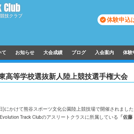
k Club
競技クラブ
体験申込
ついて
お知らせ
大会成績
ブログ
入会案内
体験
入会申込
関東高等学校選抜新人陸上競技選手権大会
月22日(日)にかけて熊谷スポーツ文化公園陸上競技場で開催されまし
ution Track Clubのアスリートクラスに所属している
「佐藤