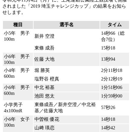
されました「2019 埼玉チャレンジカップ」の結果をお知ら
せします。
種目
選手名
タイム
小5年 男子
14秒66（総
新井 空澄
100m
合7位）
東條 成吾
15秒18
小6年 男子
佐藤 大地
13秒94
100m
小4年 男子
堀 勝英
2分11秒18
600m
塩野谷 橙真
2分12秒19
小6年 男子
中北 裕基
1分51秒06
600m
池田 悠太
1分59秒00
東條成吾／新井空澄／中北裕
小学男子
57秒26
4x100mR
基／佐藤大地
小6年 女子
中曽根 優花
14秒18
100m
山﨑 瑛恋
14秒42