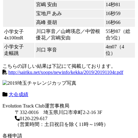
宮嶋 安由
14秒81
宝地戸 あみ
16秒59
高峰 亜胡
16秒66
川口寧音／山﨑瑛恋／中曽根
55秒87（総
小学女子
4x100mR
優花／宮嶋安由
合5位）
小学女子
4m07（4
川口 寧音
走幅跳
位）
こちらの詳しい結果は下記にて掲載しております。
http://sairiku.net/xoops/newinfo/kekka/2019/20191104r.pdf
大会成績
Evolution Track Club運営事務局
〒332-0016 埼玉県川口市幸町2-2-16 3F
0120-229-617
（営業時間：土日祝日を除く11時～19時）
各種申請