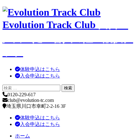
コ
ン
Evolution Track Club
川口・
テ
ン
ツ
戸田・足立舎人の陸上競技ク
へ
移
ラブ
動
体験申込はこちら
入会申込はこちら
0120-229-617
club@evolution-tc.com
埼玉県川口市幸町2-2-16 3F
体験申込はこちら
入会申込はこちら
ホーム