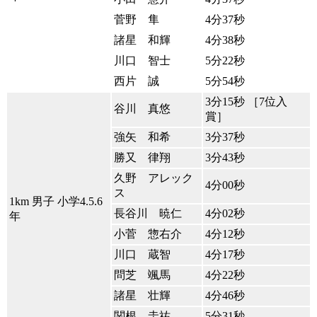
菅野 隼
4分37秒
諸星 和輝
4分38秒
川口 智士
5分22秒
西片 誠
5分54秒
3分15秒 ［7位入
谷川 真悠
賞］
強矢 和希
3分37秒
勝又 律翔
3分43秒
久野 アレック
4分00秒
ス
1km 男子 小学4.5.6
長谷川 暁仁
4分02秒
年
小菅 惣右介
4分12秒
川口 蔵智
4分17秒
問芝 颯馬
4分22秒
諸星 壮輝
4分46秒
関根 圭祐
5分31秒