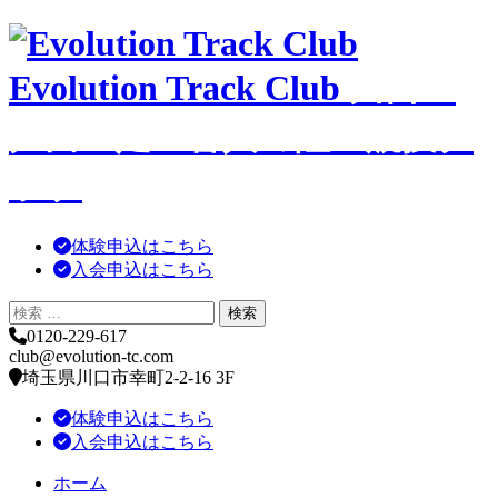
コ
ン
Evolution Track Club
川口・
テ
ン
ツ
戸田・足立舎人の陸上競技ク
へ
移
ラブ
動
体験申込はこちら
入会申込はこちら
0120-229-617
club@evolution-tc.com
埼玉県川口市幸町2-2-16 3F
体験申込はこちら
入会申込はこちら
ホーム