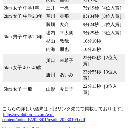
2km 女子 中学1年
三井 一檎
7分19秒［4位入賞］
2km 女子 中学2.3年
芹川 栞那
8分34秒［8位入賞］
勝畑 友介
9分24秒［2位入賞］
堀内 幸太朗
9分29秒［3位入賞］
3km 男子 中学2.3年
杉山 敦哉
10分10秒
内海 朋也
10分28秒
22分08秒［2位入
川口 未希子
賞］
5km 女子 40～49歳
23分55秒［3位入
唐川 あいみ
賞］
22分13秒［3位入
5km 女子 一般
山形 今日子
賞］
こちらの詳しい結果は下記リンク先にて掲載しております。
https://evolution-tc.com/wp-
content/uploads/2023/01/result_20230109.pdf