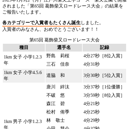
されました「第65回 葛飾柴又ロードレース大会」の結果を
ご報告いたします。
各カテゴリーで入賞者もたくさん誕生
しました。
入賞者のみなさん、おめでとうございます！！
第65回 葛飾柴又ロードレース大会
種目
選手名
記録
野島 莉桜
4分27秒［8位入賞］
1km 女子 小学1.2.3
年
三石 佳奈
4分31秒
1km 女子 小学4.5.6
道脇 和
3分30秒［5位入賞］
年
唐川 絆汰
3分37秒［1位優勝］
不破 悠
3分59秒［8位入賞］
森江 碧
4分21秒
松村 侑季
4分25秒
林 敬士
4分29秒
1km 男子 小学1.2.3
年
小田 慧介
4分37秒