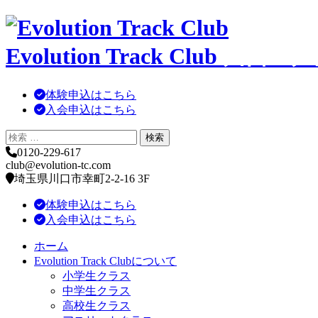
コ
ン
Evolution Track Club
川口・戸
テ
ン
ツ
体験申込はこちら
へ
入会申込はこちら
移
動
0120-229-617
club@evolution-tc.com
埼玉県川口市幸町2-2-16 3F
体験申込はこちら
入会申込はこちら
ホーム
Evolution Track Clubについて
小学生クラス
中学生クラス
高校生クラス