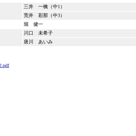
三井 一檎（中1）
荒井 彩那（中3）
堀 健一
川口 未希子
唐川 あいみ
2.pdf