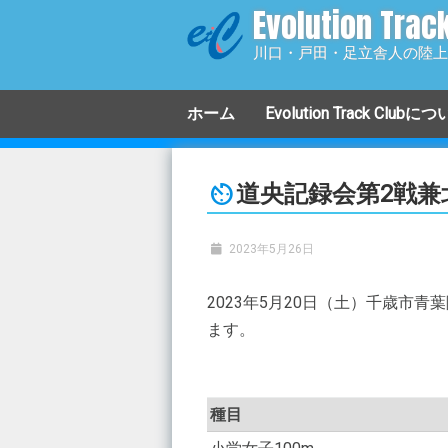
Evolution Trac
コ
ン
川口・戸田・足立舎人の陸上
テ
ン
ホーム
Evolution Track Clubに
ツ
へ
小学生クラス
移
道央記録会第2戦兼
動
中学生クラス
高校生クラス
2023年5月26日
アスリートクラス
2023年5月20日（土）千歳
ます。
マスターズクラス
種目