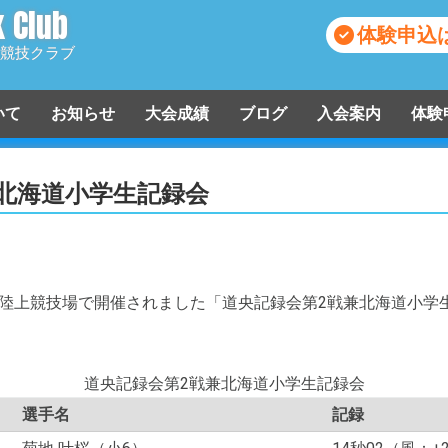
k Club
体験申込
競技クラブ
ついて
お知らせ
大会成績
ブログ
入会案内
体験
入会申込
北海道小学生記録会
市青葉陸上競技場で開催されました「道央記録会第2戦兼北海道小
道央記録会第2戦兼北海道小学生記録会
選手名
記録