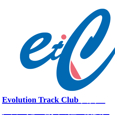
コ
ン
テ
ン
ツ
へ
移
動
Evolution Track Club
川口・
戸田・足立舎人の陸上競技ク