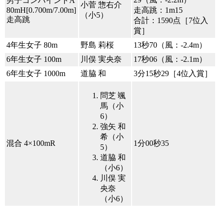
男子コンバインドA
小菅 惣右介
80mH[0.700m/7.00m]
走高跳：1m15
（小5）
走高跳
合計：1590点［7位入
賞］
4年生女子 80m
野島 莉桜
13秒70（風：-2.4m）
6年生女子 100m
川俣 実央奈
17秒06（風：-2.1m）
6年生女子 1000m
道脇 和
3分15秒29［4位入賞］
問芝 颯
馬（小
6）
強矢 和
希（小
混合 4×100mR
1分00秒35
5）
道脇 和
（小6）
川俣 実
央奈
（小6）